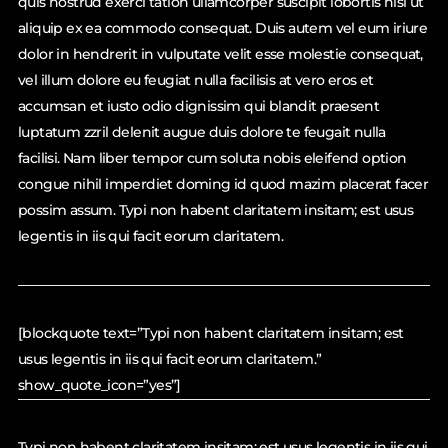
quis nostrud exerci tation ullamcorper suscipit lobortis nisl ut
aliquip ex ea commodo consequat. Duis autem vel eum iriure
dolor in hendrerit in vulputate velit esse molestie consequat,
vel illum dolore eu feugiat nulla facilisis at vero eros et
accumsan et iusto odio dignissim qui blandit praesent
luptatum zzril delenit augue duis dolore te feugait nulla
facilisi. Nam liber tempor cum soluta nobis eleifend option
congue nihil imperdiet doming id quod mazim placerat facer
possim assum. Typi non habent claritatem insitam; est usus
legentis in iis qui facit eorum claritatem.
[blockquote text=”Typi non habent claritatem insitam; est
usus legentis in iis qui facit eorum claritatem.”
show_quote_icon=”yes”]
Typi non habent claritatem insitam; est usus legentis in iis qui