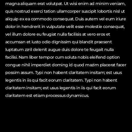
magna aliquam erat volutpat. Ut wisi enim ad minim veniam,
quis nostrud exerci tation ullamcorper suscipit lobortis nisl ut
aliquip ex ea commodo consequat. Duis autem vel eum iriure
dolor in hendrerit in vulputate velit esse molestie consequat,
vel illum dolore eu feugiat nulla facilisis at vero eros et
accumsan et iusto odio dignissim qui blandit praesent
luptatum zzril delenit augue duis dolore te feugait nulla
facilisi. Nam liber tempor cum soluta nobis eleifend option
congue nihil imperdiet doming id quod mazim placerat facer
possim assum. Typi non habent claritatem insitam; est usus
legentis in iis qui facit eorum claritatem. Typi non habent
claritatem insitam; est usus legentis in iis qui facit eorum
claritatem est etiam processus dynamicus.